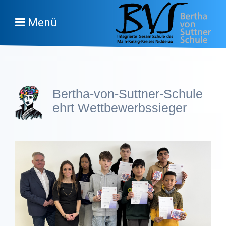
Menü
Bertha-von-Suttner-Schule
ehrt Wettbewerbssieger